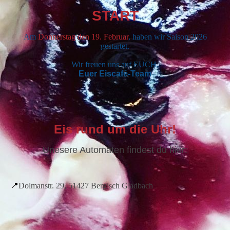
START
Am
Donnerstag den 19. Februar
, haben wir Saison 2026
gestartet.
Wir freuen uns auf EUCH.
Euer Eiscafé-Team
Eis rund um die Uhr!
Unesere Automaten findest du hier:
📍
Dolmanstr. 29, 51427 Bergisch Gladbach