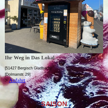
Ihr Weg in Das Lokal
[51427 Bergisch Gladbach]
[Dolmanstr. 29]
>
Anfahrt
SAISON