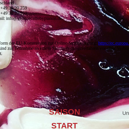
schland
: +49 30 20 259
 +49 30 20 259
il: info@gelatoecaffebypianon.de
tform der EU-Kommission zur Online-Streitbeilegung:
https://ec.europa
sind zur Teilnahme an einem Streitbeilegungsverfahren vor einer Verbra
t.
SAISON
Un
START