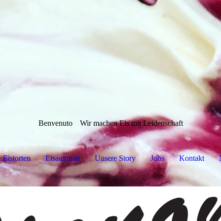
Benvenuto
Wir machen Eis mit Leidenschaft
Eistorten
Eisautomat
Unsere Story
Jobs
Kontakt