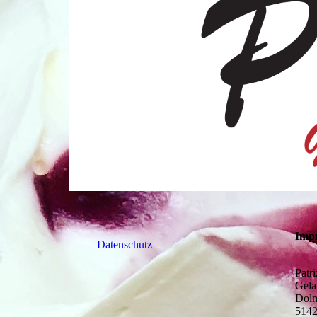
Imp
Datenschutz
Patr
Gela
Dolm
5142