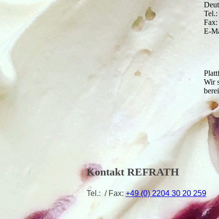
Deut
Tel.
Fax:
E-Ma
Plat
Wir 
berei
Kontakt REFRATH
Tel.: / Fax:
+49 (0) 2204 30 20 259