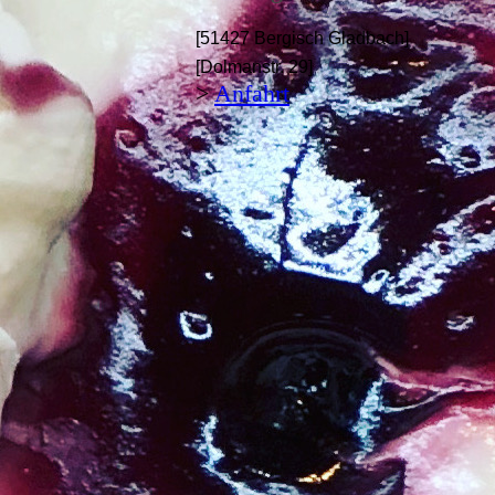
[51427 Bergisch Gladbach]
[Dolmanstr. 29]
>
Anfahrt