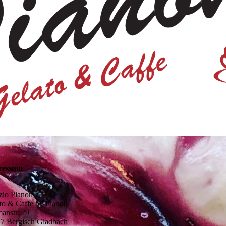
ressum
izio Pianon
to & Caffe by Pianon
anstr. 29
7 Bergisch Gladbach