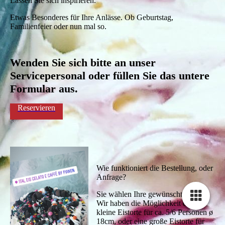
Lassen Sie sich inspirieren.
Etwas Besonderes für Ihre Anlässe. Ob Geburtstag,
Familienfeier oder nun mal so.
Wenden Sie sich bitte an unser
Servicepersonal oder füllen Sie das untere
Formular aus.
Reservieren
Wie funktioniert die Bestellung, oder
Anfrage?
Sie wählen Ihre gewünschte Große.
Wir haben die Möglichkeit eine
kleine Eistorte für ca. 5/6 Personen ø
18cm, oder eine große Eistorte für